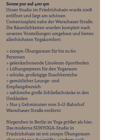
Sonne pur auf 400 qm
Unser Studio im Friedrichshain wurde 2008
eröffnet und liegt am schönen
Comeniusplatz nahe der Warschauer Straße.
Die Räumlichkeiten wurden komplett nach
unseren Vorstellungen umgebaut und bieten
allerhöchsten Yogakomfort:
> 200qm-Übungsraum für bis zu 60
Personen
> gelenkschonende Linoleum-Sportboden
> Lüftungssystem für den Yogaraum
> schicke, großzügige Duschbereiche
> gemütlicher Lounge- und
Empfangsbereich
​> zahlreiche große Schließschränke in den
Umkleiden
> Nur 5 Gehminuten vom S+U-Bahnhof
Warschauer Straße entfernt
Nirgendwo in Berlin ist Yoga größer als hier.
Das moderne SUNYOGA-Studio in
Friedrichshain ist mit 200qm Übungsraum
aber nicht nur das größte, sondern auch