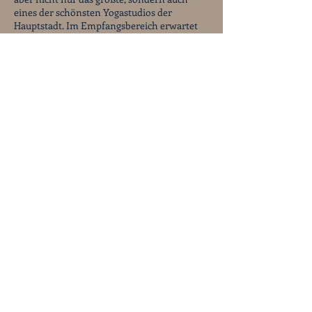
eines der schönsten Yogastudios der
Hauptstadt. Im Empfangsbereich erwartet
dich eine gemütliche Lounge, in der du vor
und nach den Klassen entspannen könnt.
Die geräumigen Umkleiden und edlen
Nassbereiche bieten allerhöchsten Komfort.
Mit der BVG erreichst du unser
Friedrichshainer Studio über die Haltestelle
S/U Warschauer Straße sowie die Tram-
Haltestelle Grünberger Str. Außerdem gibt
es rund um den Comeniusplatz mehr als
genug Parkmöglichkeiten.
Herzlich willkommen in Berlins größtem
Yoga-Tempel!
SUNYOGA Kreuzberg
Mehringdamm 33