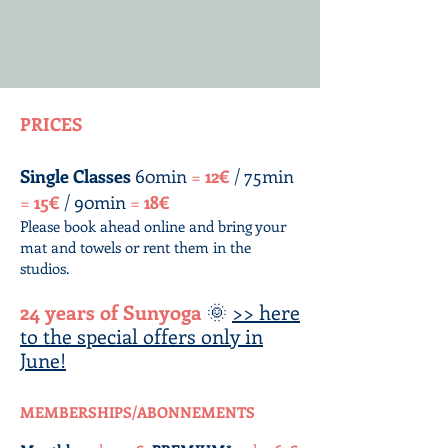
PRICES
Single Classes
60min
=
12€
/ 75min
=
15€
/ 90min
=
18€
Please book ahead online and bring your
mat and towels or rent them in the
studios.
24 years of Sunyoga
🌞
>> here
to the special offers only in
June!
MEMBERSHIPS/ABONNEMENTS