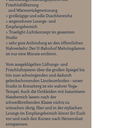
Frischluftfilterung
und Wärmerückgewinnung
> großzügige und edle Duschbereiche
> angenehmer Lounge- und
Empfangsbereich
> Truelight-Lichtkonzept im gesamten
Studio
> sehr gute Anbindung an den öffentlichen
Nahverkehr: Der U-Bahnhof Mehringdamm
ist nur eine Minute entfernt.
Vom ausgeklügelten Lüftungs- und
Frischluftsystem über die großen Spiegel bis
hin zum schwingenden und dadurch
gelenkschonenden Linoleumboden – unser
Studio in Kreuzberg ist ein wahrer Yoga-
Tempel. Auch die Umkleiden mit luxuriösem
Nassbereich lassen nach der
schweißtreibenden Klasse nichts zu
wünschen übrig. Hier und in der stylischen
Lounge im Empfangsbereich könnt ihr Euch
vor und nach den Kursen nach Herzenslust
entspannen.