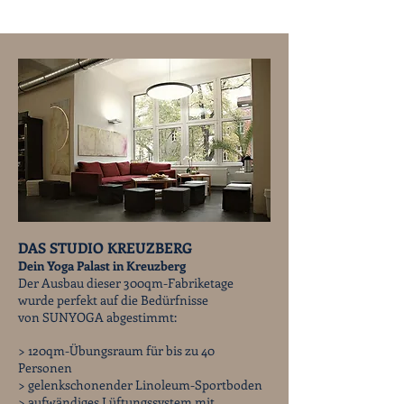
DAS STUDIO KREUZBERG
Dein Yoga Palast in Kreuzberg
Der Ausbau dieser 300qm-Fabriketage
wurde perfekt auf die Bedürfnisse
von SUNYOGA abgestimmt:
> 120qm-Übungsraum für bis zu 40
Personen
> gelenkschonender Linoleum-Sportboden
> aufwändiges Lüftungssystem mit