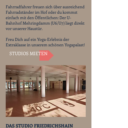
Fahrradfahrer freuen sich über ausreichend
Fahrradständer im Hof oder du kommst
einfach mit den Öffentlichen: Der U-
Bahnhof Mehringdamm (U6/U7) liegt direkt
vor unserer Haustür.
Freu Dich auf ein Yoga-Erlebnis der
Extraklasse in unserem schönen Yogapalast!
STUDIOS MIETEN
DAS STUDIO FRIEDRICHSHAIN