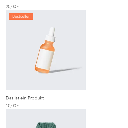
Preis
20,00 €
Bestseller
Das ist ein Produkt
Preis
10,00 €